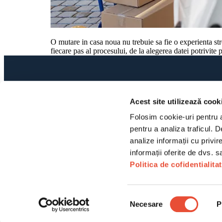
O mutare in casa noua nu trebuie sa fie o experienta stre
fiecare pas al procesului, de la alegerea datei potrivite 
CONTACT
MUT
0763 186 942
Servi
Acest site utilizează cook
Mutăr
office@bidwest.ro
Folosim cookie-uri pentru a 
Mută
Jud. Ilfov, Oraș Bragadiru
pentru a analiza traficul. D
Mutăr
analize informații cu privir
Luni - Duminică: 08:00 - 20:00
Mutăr
Politica de cofidentialitat
Mută
Mută
Selecția
© 2026 BIDWEST CONCEPT S.R.L.
Politica de confidențialitate
Politica coo
Necesare
P
consimțământului