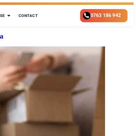
0763 186 942
SE
CONTACT
ta