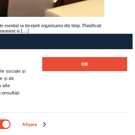
e esential sa incepeti organizarea din timp. Planificati
tim moment si […]
COMPANIE
Despre noi
OK
Portofoliu
e sociale și 
Prețuri
 și de 
Întrebări frecvente
 alte 
informații oferite de dvs. sau culese în urma folosirii serviciilor lor. Pentru mai multe detalii consultați 
Blog
Contact
Cere o ofertă
Afişare