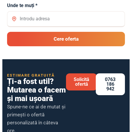
Unde te muți *
Cere oferta
ESTIMARE GRATUITĂ
Solicită
0763
Ți-a fost util?
ofertă
186
Mutarea o facem
942
și mai ușoară
Spune-ne ce ai de mutat și
primești o ofertă
personalizată în câteva
ore.