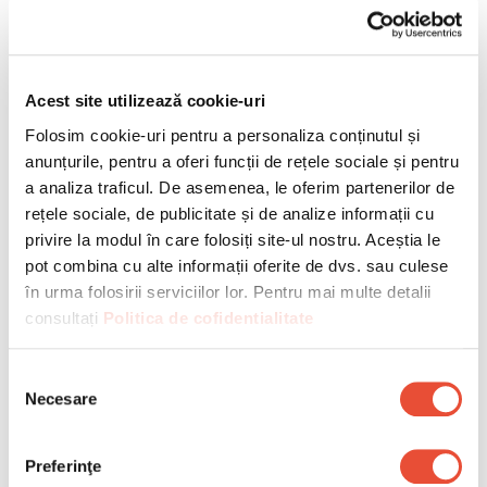
Evaluati asigurarile, acreditarile
si standardele lor de siguranta
Acest site utilizează cookie-uri
Folosim cookie-uri pentru a personaliza conținutul și 
Siguranta si responsabilitatea legala sunt aspecte
anunțurile, pentru a oferi funcții de rețele sociale și pentru 
esentiale cand planificati o
mutare birou
. Asigurarile
a analiza traficul. De asemenea, le oferim partenerilor de 
corecte acopera eventualele daune aduse
rețele sociale, de publicitate și de analize informații cu 
privire la modul în care folosiți site-ul nostru. Aceștia le 
mobilierului, echipamentelor sau spatiului in timpul
pot combina cu alte informații oferite de dvs. sau culese 
relocarii. Acreditarile si certificarile indica faptul ca
în urma folosirii serviciilor lor. Pentru mai multe detalii 
firma respecta standardele nationale si
consultați 
Politica de cofidentialitate 
internationale de siguranta si manipulare. De
asemenea, angajatii ar trebui sa fie instruiti pentru a
Selecția
respecta procedurile de securitate si protectie a
Necesare
consimțământului
muncii. Evaluand aceste criterii, reduceti riscul de
incidente costisitoare si va asigurati ca partenerul
Preferinţe
ales trateaza cu seriozitate toate aspectele unei