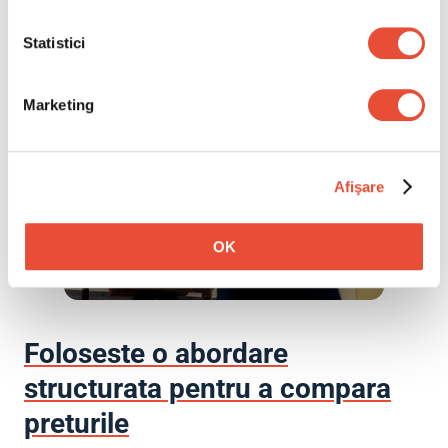
mutare birou
, oferind protectie completa atat pentru
Statistici
bunuri, cat si pentru angajati.
Marketing
Afişare
OK
Foloseste o abordare
structurata pentru a compara
preturile