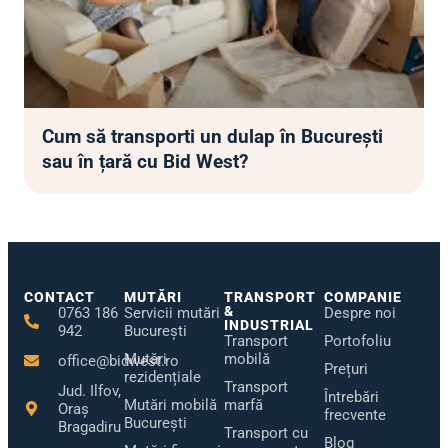
Cum să transporti un dulap în București
sau în țară cu Bid West?
CONTACT
MUTĂRI
TRANSPORT
COMPANIE
&
0763 186
Servicii mutări
Despre noi
INDUSTRIAL
942
București
Transport
Portofoliu
Mutări
mobilă
office@bidwest.ro
Prețuri
rezidențiale
Transport
Jud. Ilfov,
Întrebări
Mutări mobilă
marfă
Oraș
frecvente
București
Bragadiru
Transport cu
Blog