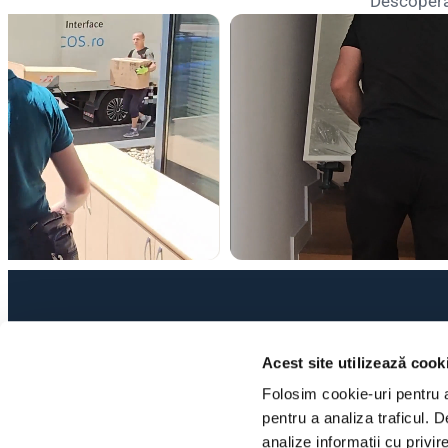
Descoperă 
CONTACT
MUT
0763 186 942
Servi
Acest site utilizează cook
Mutăr
office@bidwest.ro
Folosim cookie-uri pentru a 
Mută
Jud. Ilfov, Oraș Bragadiru
pentru a analiza traficul. D
Mutăr
analize informații cu privir
Luni - Duminică: 08:00 - 20:00