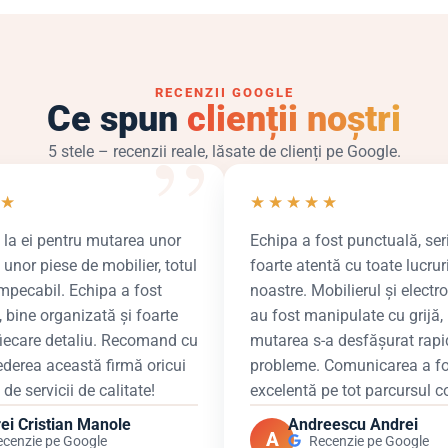
RECENZII GOOGLE
Ce spun
clienții noștri
5 stele – recenzii reale, lăsate de clienți pe Google.
★
★
★
★
★
★
 la ei pentru mutarea unor
Echipa a fost punctuală, ser
a unor piese de mobilier, totul
foarte atentă cu toate lucrur
mpecabil. Echipa a fost
noastre. Mobilierul și electr
 bine organizată și foarte
au fost manipulate cu grijă, 
fiecare detaliu. Recomand cu
mutarea s-a desfășurat rapid
ederea această firmă oricui
probleme. Comunicarea a fo
de servicii de calitate!
excelentă pe tot parcursul co
ei Cristian Manole
Andreescu Andrei
A
ecenzie pe Google
Recenzie pe Google