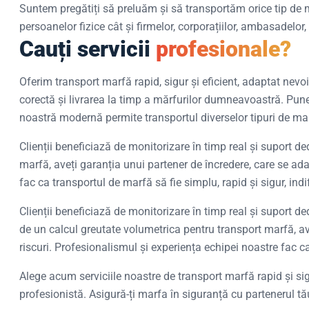
Suntem pregătiți să preluăm și să transportăm orice tip de mar
persoanelor fizice cât și firmelor, corporațiilor, ambasadelor, i
Cauți servicii
profesionale?
Oferim transport marfă rapid, sigur și eficient, adaptat nevo
corectă și livrarea la timp a mărfurilor dumneavoastră. Pune
noastră modernă permite transportul diverselor tipuri de mar
Clienții beneficiază de monitorizare în timp real și suport d
marfă, aveți garanția unui partener de încredere, care se adap
fac ca transportul de marfă să fie simplu, rapid și sigur, ind
Clienții beneficiază de monitorizare în timp real și suport de
de un calcul greutate volumetrica pentru transport marfă, ava
riscuri. Profesionalismul și experiența echipei noastre fac ca
Alege acum serviciile noastre de transport marfă rapid și sig
profesionistă. Asigură-ți marfa în siguranță cu partenerul tă