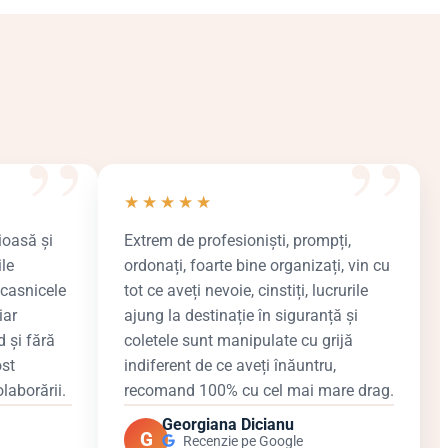
★
★
★
★
★
ioasă și
Extrem de profesioniști, prompți,
ile
ordonați, foarte bine organizați, vin cu
ocasnicele
tot ce aveți nevoie, cinstiți, lucrurile
iar
ajung la destinație în siguranță și
 și fără
coletele sunt manipulate cu grijă
st
indiferent de ce aveți înăuntru,
laborării.
recomand 100% cu cel mai mare drag.
Georgiana Dicianu
G
Recenzie pe Google