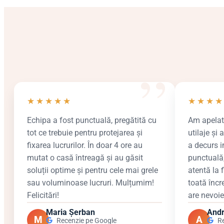
★
★
★
★
★
★
★
★
★
Echipa a fost punctuală, pregătită cu
Am apelat
tot ce trebuie pentru protejarea și
utilaje și 
fixarea lucrurilor. În doar 4 ore au
a decurs i
mutat o casă întreagă și au găsit
punctuală,
soluții optime și pentru cele mai grele
atentă la 
sau voluminoase lucruri. Mulțumim!
toată încr
Felicitări!
are nevoie 
Maria Șerban
Andr
M
A
Recenzie pe Google
R