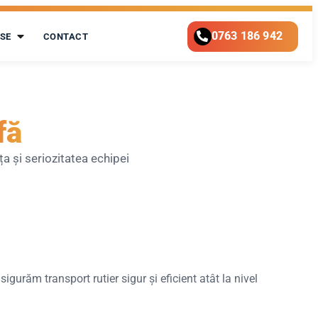
0763 186 942
SE
CONTACT
fă
ța și seriozitatea echipei
gurăm transport rutier sigur și eficient atât la nivel