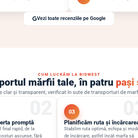
Vezi toate recenziile pe Google
CUM LUCRĂM LA BIDWEST
ortul mărfii tale, în patru
pași 
 clar și transparent, verificat în sute de transporturi de marf
03
ferta promptă
Planificăm ruta și încărcare
 final rapid, de la
Stabilim ruta optimă, echipa și mod
costuri ascunse, fără
de încărcare, astfel încât marfa să