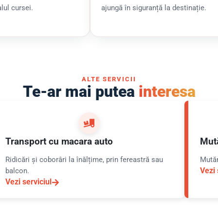
alul cursei.
ajungă în siguranță la destinație.
ALTE SERVICII
Te-ar mai putea
interesa
Transport cu macara auto
Mută
Ridicări și coborâri la înălțime, prin fereastră sau
Mutări
balcon.
Vezi 
Vezi serviciul