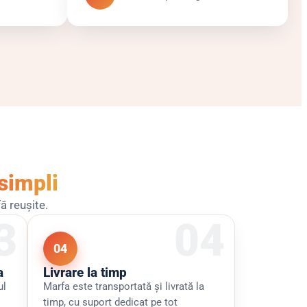
simpli
ă reușite.
04
a
Livrare la timp
ul
Marfa este transportată și livrată la
timp, cu suport dedicat pe tot