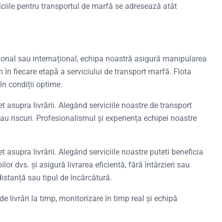
viciile pentru transportul de marfă se adresează atât
național sau internațional, echipa noastră asigură manipularea
în fiecare etapă a serviciului de transport marfă. Flota
în condiții optime.
t asupra livrării. Alegând serviciile noastre de transport
 sau riscuri. Profesionalismul și experiența echipei noastre
 asupra livrării. Alegând serviciile noastre puteti beneficia
r dvs. și asigură livrarea eficientă, fără întârzieri sau
distanță sau tipul de încărcătură.
 livrări la timp, monitorizare în timp real și echipă