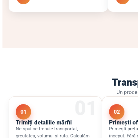
Transp
Un proces
01
02
Trimiți detaliile mărfii
Primești o
Ne spui ce trebuie transportat,
Primești prețul
greutatea, volumul și ruta. Calculăm
început. Fără 