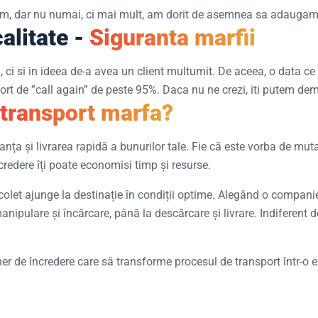
m, dar nu numai, ci mai mult, am dorit de asemnea sa adaugam u
calitate -
Siguranta marfii
ci si in ideea de-a avea un client multumit. De aceea, o data ce a
t de ”call again” de peste 95%. Daca nu ne crezi, iti putem dem
transport marfa?
nța și livrarea rapidă a bunurilor tale. Fie că este vorba de muta
credere îți poate economisi timp și resurse.
 colet ajunge la destinație în condiții optime. Alegând o companie
anipulare și încărcare, până la descărcare și livrare. Indiferent 
ner de încredere care să transforme procesul de transport într-o e