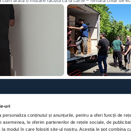
cum arată o mutare făcută ca la carte – filmată chiar de echi
ĂRI
TRANSPORT & INDUSTRIAL
cii mutări București
Transport mobilă
ie-uri
i rezidențiale
Transport marfă
personaliza conținutul și anunțurile, pentru a oferi funcții de rețel
ri mobilă București
Transport cu macara auto
e asemenea, le oferim partenerilor de rețele sociale, de publicitate
i firme și birouri
Relocări industriale
e la modul în care folosiți site-ul nostru. Aceștia le pot combina cu